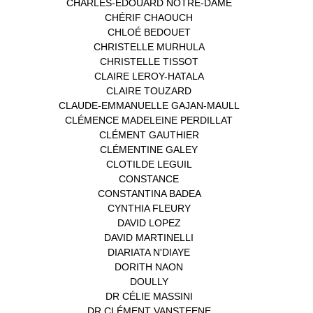
CHARLES-EDOUARD NOTRE-DAME
(1)
CHÉRIF CHAOUCH
(1)
CHLOÉ BEDOUET
(1)
CHRISTELLE MURHULA
(1)
CHRISTELLE TISSOT
(2)
CLAIRE LEROY-HATALA
(1)
CLAIRE TOUZARD
(1)
CLAUDE-EMMANUELLE GAJAN-MAULL
(1)
CLÉMENCE MADELEINE PERDILLAT
(1)
CLÉMENT GAUTHIER
(1)
CLÉMENTINE GALEY
(1)
CLOTILDE LEGUIL
(1)
CONSTANCE
(1)
CONSTANTINA BADEA
(1)
CYNTHIA FLEURY
(2)
DAVID LOPEZ
(1)
DAVID MARTINELLI
(1)
DIARIATA N'DIAYE
(1)
DORITH NAON
(1)
DOULLY
(1)
DR CÉLIE MASSINI
(1)
DR CLÉMENT VANSTEENE
(1)