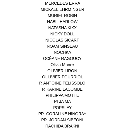
MERCEDES ERRA
(1)
MICKAEL EHRMINGER
(1)
MURIEL ROBIN
(1)
NABIL HARLOW
(1)
NATASHA KIKX
(1)
NICKY DOLL
(1)
NICOLAS SICART
(1)
NOAM SINSEAU
(1)
NOCHKA
(1)
OCÉANE RAGOUCY
(1)
Olivia Moore
(1)
OLIVIER LIRON
(1)
OLLIVIER POURRIOL
(1)
P. ANTOINE PELISSOLO
(1)
P. KARINE LACOMBE
(1)
PHILIPPA MOTTE
(1)
PI JA MA
(1)
POPSLAY
(1)
PR. CORALINE HINGRAY
(1)
PR. JORDAN SIBÉONI
(1)
RACHIDA BRAKNI
(1)