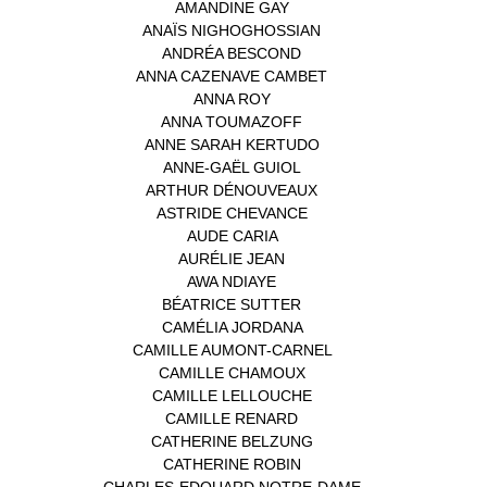
AMANDINE GAY
(1)
ANAÏS NIGHOGHOSSIAN
(1)
ANDRÉA BESCOND
(1)
ANNA CAZENAVE CAMBET
(1)
ANNA ROY
(1)
ANNA TOUMAZOFF
(1)
ANNE SARAH KERTUDO
(1)
ANNE-GAËL GUIOL
(1)
ARTHUR DÉNOUVEAUX
(1)
ASTRIDE CHEVANCE
(3)
AUDE CARIA
(1)
AURÉLIE JEAN
(1)
AWA NDIAYE
(1)
BÉATRICE SUTTER
(2)
CAMÉLIA JORDANA
(1)
CAMILLE AUMONT-CARNEL
(1)
CAMILLE CHAMOUX
(1)
CAMILLE LELLOUCHE
(1)
CAMILLE RENARD
(1)
CATHERINE BELZUNG
(1)
CATHERINE ROBIN
(1)
CHARLES-EDOUARD NOTRE-DAME
(1)