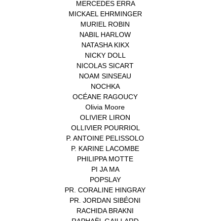
MERCEDES ERRA
(1)
MICKAEL EHRMINGER
(1)
MURIEL ROBIN
(1)
NABIL HARLOW
(1)
NATASHA KIKX
(1)
NICKY DOLL
(1)
NICOLAS SICART
(1)
NOAM SINSEAU
(1)
NOCHKA
(1)
OCÉANE RAGOUCY
(1)
Olivia Moore
(1)
OLIVIER LIRON
(1)
OLLIVIER POURRIOL
(1)
P. ANTOINE PELISSOLO
(1)
P. KARINE LACOMBE
(1)
PHILIPPA MOTTE
(1)
PI JA MA
(1)
POPSLAY
(1)
PR. CORALINE HINGRAY
(1)
PR. JORDAN SIBÉONI
(1)
RACHIDA BRAKNI
(1)
RAPHAËL GAILLARD
(1)