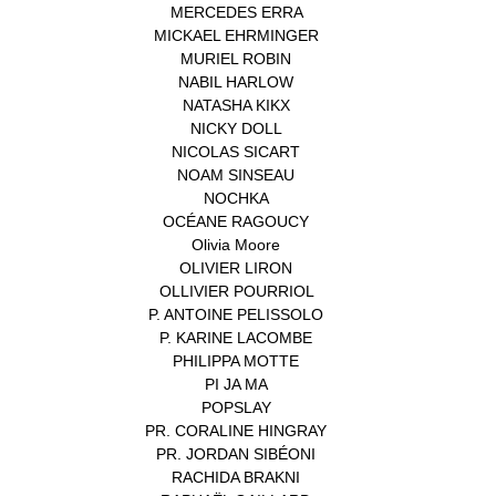
MERCEDES ERRA
(1)
MICKAEL EHRMINGER
(1)
MURIEL ROBIN
(1)
NABIL HARLOW
(1)
NATASHA KIKX
(1)
NICKY DOLL
(1)
NICOLAS SICART
(1)
NOAM SINSEAU
(1)
NOCHKA
(1)
OCÉANE RAGOUCY
(1)
Olivia Moore
(1)
OLIVIER LIRON
(1)
OLLIVIER POURRIOL
(1)
P. ANTOINE PELISSOLO
(1)
P. KARINE LACOMBE
(1)
PHILIPPA MOTTE
(1)
PI JA MA
(1)
POPSLAY
(1)
PR. CORALINE HINGRAY
(1)
PR. JORDAN SIBÉONI
(1)
RACHIDA BRAKNI
(1)