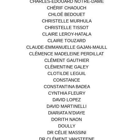
CHARLES-EDOUARD NOTRE-DAME
(1)
CHÉRIF CHAOUCH
(1)
CHLOÉ BEDOUET
(1)
CHRISTELLE MURHULA
(1)
CHRISTELLE TISSOT
(2)
CLAIRE LEROY-HATALA
(1)
CLAIRE TOUZARD
(1)
CLAUDE-EMMANUELLE GAJAN-MAULL
(1)
CLÉMENCE MADELEINE PERDILLAT
(1)
CLÉMENT GAUTHIER
(1)
CLÉMENTINE GALEY
(1)
CLOTILDE LEGUIL
(1)
CONSTANCE
(1)
CONSTANTINA BADEA
(1)
CYNTHIA FLEURY
(2)
DAVID LOPEZ
(1)
DAVID MARTINELLI
(1)
DIARIATA N'DIAYE
(1)
DORITH NAON
(1)
DOULLY
(1)
DR CÉLIE MASSINI
(1)
DR CLÉMENT VANSTEENE
(1)