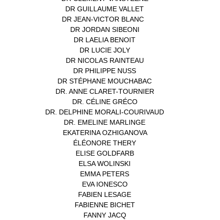
DR GUILLAUME VALLET
(1)
DR JEAN-VICTOR BLANC
(12)
DR JORDAN SIBEONI
(1)
DR LAELIA BENOIT
(1)
DR LUCIE JOLY
(1)
DR NICOLAS RAINTEAU
(1)
DR PHILIPPE NUSS
(2)
DR STÉPHANE MOUCHABAC
(1)
DR. ANNE CLARET-TOURNIER
(1)
DR. CÉLINE GRÉCO
(1)
DR. DELPHINE MORALI-COURIVAUD
(1)
DR. EMELINE MARLINGE
(1)
EKATERINA OZHIGANOVA
(1)
ÉLÉONORE THERY
(1)
ELISE GOLDFARB
(1)
ELSA WOLINSKI
(1)
EMMA PETERS
(1)
EVA IONESCO
(1)
FABIEN LESAGE
(1)
FABIENNE BICHET
(1)
FANNY JACQ
(1)