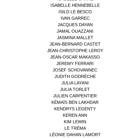
ISABELLE HENNEBELLE
(2)
ISILD LE BESCO
(1)
IVAN GARREC
(1)
JACQUES DAYAN
(1)
JAMAL OUAZZANI
(1)
JASMINA MALLET
(1)
JEAN-BERNARD CASTET
(1)
JEAN-CHRISTOPHE LEROY
(1)
JEAN-OSCAR MAKASSO
(1)
JEREMY FERRARI
(1)
JOSEF SCHOVANNEC
(1)
JUDITH GODRÈCHE
(1)
JULIA LAYANI
(1)
JULIA TORLET
(1)
JULIEN CARPENTIER
(1)
KÉMAÏS BEN LAKHDAR
(1)
KENDRYS LEGENTY
(1)
KEREN ANN
(1)
KIM LEWIN
(1)
LE TRÉMA
(1)
LÉONIE DAHAN LAMORT
(1)