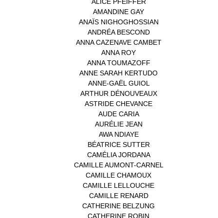
ALICE PFEIFFER
(2)
AMANDINE GAY
(1)
ANAÏS NIGHOGHOSSIAN
(1)
ANDRÉA BESCOND
(1)
ANNA CAZENAVE CAMBET
(1)
ANNA ROY
(1)
ANNA TOUMAZOFF
(1)
ANNE SARAH KERTUDO
(1)
ANNE-GAËL GUIOL
(1)
ARTHUR DÉNOUVEAUX
(1)
ASTRIDE CHEVANCE
(3)
AUDE CARIA
(1)
AURÉLIE JEAN
(1)
AWA NDIAYE
(1)
BÉATRICE SUTTER
(2)
CAMÉLIA JORDANA
(1)
CAMILLE AUMONT-CARNEL
(1)
CAMILLE CHAMOUX
(1)
CAMILLE LELLOUCHE
(1)
CAMILLE RENARD
(1)
CATHERINE BELZUNG
(1)
CATHERINE ROBIN
(1)