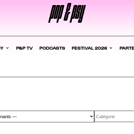
SY
P&P TV
PODCASTS
FESTIVAL 2026
PART