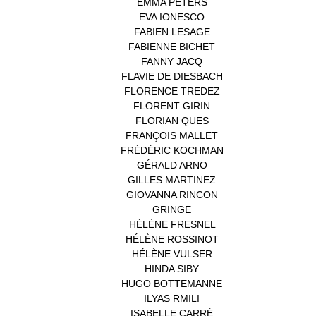
EMMA PETERS
(1)
EVA IONESCO
(1)
FABIEN LESAGE
(1)
FABIENNE BICHET
(1)
FANNY JACQ
(1)
FLAVIE DE DIESBACH
(1)
FLORENCE TREDEZ
(8)
FLORENT GIRIN
(1)
FLORIAN QUES
(1)
FRANÇOIS MALLET
(1)
FRÉDÉRIC KOCHMAN
(1)
GÉRALD ARNO
(1)
GILLES MARTINEZ
(1)
GIOVANNA RINCON
(1)
GRINGE
(1)
HÉLÈNE FRESNEL
(3)
HÉLÈNE ROSSINOT
(1)
HÉLÈNE VULSER
(1)
HINDA SIBY
(1)
HUGO BOTTEMANNE
(1)
ILYAS RMILI
(1)
ISABELLE CARRÉ
(1)