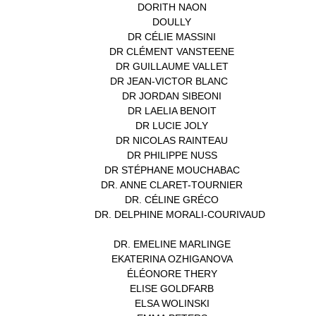
DORITH NAON
(1)
DOULLY
(1)
DR CÉLIE MASSINI
(1)
DR CLÉMENT VANSTEENE
(1)
DR GUILLAUME VALLET
(1)
DR JEAN-VICTOR BLANC
(12)
DR JORDAN SIBEONI
(1)
DR LAELIA BENOIT
(1)
DR LUCIE JOLY
(1)
DR NICOLAS RAINTEAU
(1)
DR PHILIPPE NUSS
(2)
DR STÉPHANE MOUCHABAC
(1)
DR. ANNE CLARET-TOURNIER
(1)
DR. CÉLINE GRÉCO
(1)
DR. DELPHINE MORALI-COURIVAUD
(1)
DR. EMELINE MARLINGE
(1)
EKATERINA OZHIGANOVA
(1)
ÉLÉONORE THERY
(1)
ELISE GOLDFARB
(1)
ELSA WOLINSKI
(1)